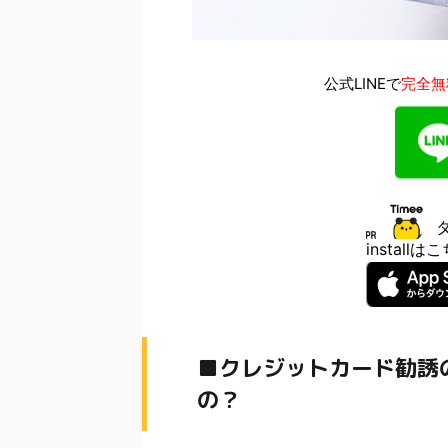
公式LINEで
完全無
install
■クレジットカード勧誘
の？