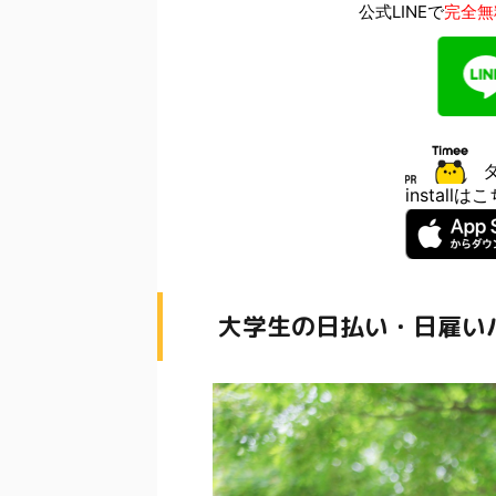
公式LINEで
完全無
install
大学生の日払い・日雇い