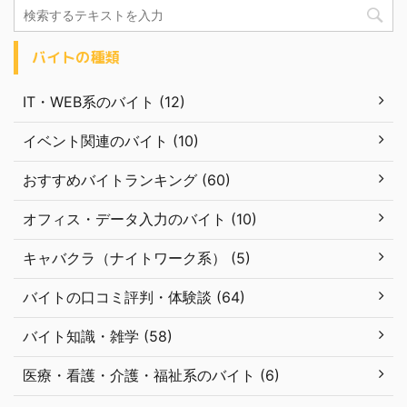
バイトの種類
IT・WEB系のバイト (12)
イベント関連のバイト (10)
おすすめバイトランキング (60)
オフィス・データ入力のバイト (10)
キャバクラ（ナイトワーク系） (5)
バイトの口コミ評判・体験談 (64)
バイト知識・雑学 (58)
医療・看護・介護・福祉系のバイト (6)