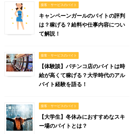
接客・サービスのバイト
キャンペーンガールのバイトの評判
は？稼げる？給料や仕事内容につい
て解説！
接客・サービスのバイト
【体験談】パチンコ店のバイトは時
給が高くて稼げる？大学時代のアル
バイト経験を語る！
接客・サービスのバイト
【大学生】冬休みにおすすめなスキ
ー場のバイトとは？