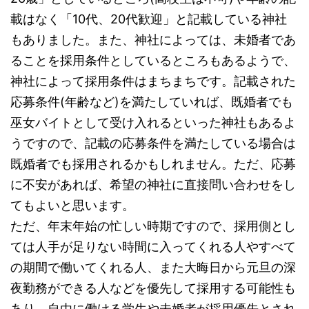
載はなく「10代、20代歓迎」と記載している神社
もありました。また、神社によっては、未婚者であ
ることを採用条件としているところもあるようで、
神社によって採用条件はまちまちです。記載された
応募条件(年齢など)を満たしていれば、既婚者でも
巫女バイトとして受け入れるといった神社もあるよ
うですので、記載の応募条件を満たしている場合は
既婚者でも採用されるかもしれません。ただ、応募
に不安があれば、希望の神社に直接問い合わせをし
てもよいと思います。
ただ、年末年始の忙しい時期ですので、採用側とし
ては人手が足りない時間に入ってくれる人やすべて
の期間で働いてくれる人、また大晦日から元旦の深
夜勤務ができる人などを優先して採用する可能性も
あり、自由に働ける学生や未婚者が採用優先とされ