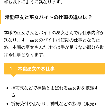
容も以下にように異なります。
常勤巫女と巫女バイトの仕事の違いは？
本職の巫女さんとバイトの巫女さんでは仕事内容が
異なります。巫女のバイトは短期の仕事となるた
め、本職の巫女さんだけでは手が足りない部分を助
ける仕事となります。
１．本職巫女のお仕事
神前式などで神楽とよばれる巫女舞を披露す
る
祈祷受付やお守り、神札などの授与（販売）