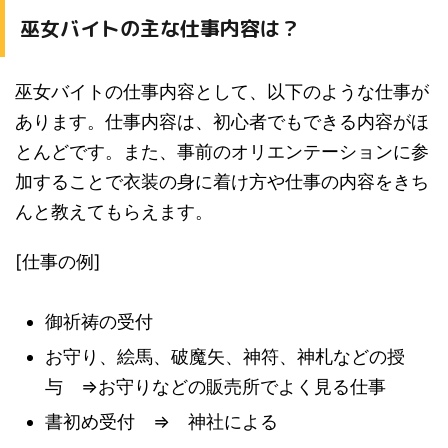
巫女バイトの主な仕事内容は？
巫女バイトの仕事内容として、以下のような仕事が
あります。仕事内容は、初心者でもできる内容がほ
とんどです。また、事前のオリエンテーションに参
加することで衣装の身に着け方や仕事の内容をきち
んと教えてもらえます。
[仕事の例]
御祈祷の受付
お守り、絵馬、破魔矢、神符、神札などの授
与 ⇒お守りなどの販売所でよく見る仕事
書初め受付 ⇒ 神社による