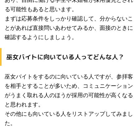
る可能性もあると思います。
まずは応募条件をしっかり確認して、分からないこ
とがあれば直接問いあわせてみるか、面接のときに
確認するようにしましょう。
巫女バイトに向いている人ってどんな人？
巫女バイトをするのに向いている人ですが、参拝客
を相手とすることが多いため、コミュニケーション
がうまく取れる人のほうが採用の可能性が高くなる
と思われます。
その他にも向いている人をリストアップしてみまし
た。