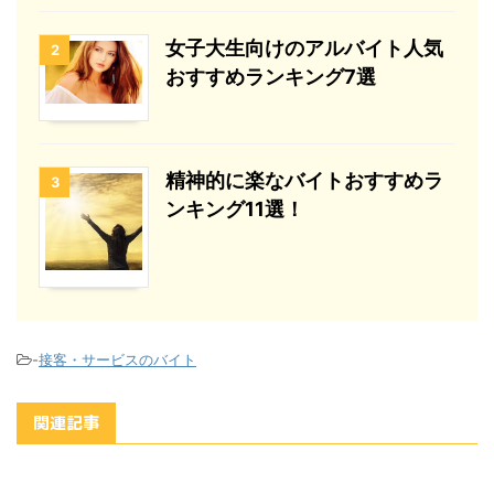
女子大生向けのアルバイト人気
2
おすすめランキング7選
精神的に楽なバイトおすすめラ
3
ンキング11選！
-
接客・サービスのバイト
関連記事