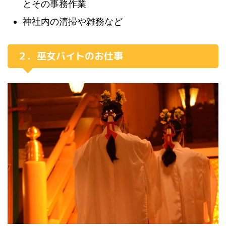
とその事務作業
神社内の清掃や雑務など
２．巫女バイトのお仕事