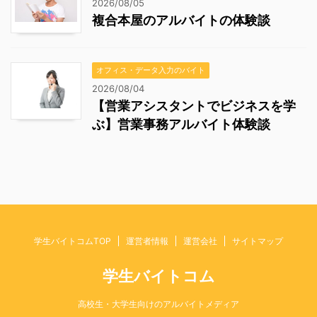
2026/08/05
複合本屋のアルバイトの体験談
オフィス・データ入力のバイト
2026/08/04
【営業アシスタントでビジネスを学
ぶ】営業事務アルバイト体験談
学生バイトコムTOP
運営者情報
運営会社
サイトマップ
学生バイトコム
高校生・大学生向けのアルバイトメディア