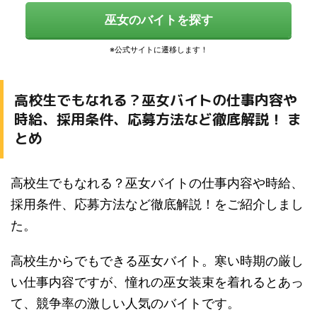
巫女のバイトを探す
高校生でもなれる？巫女バイトの仕事内容や
時給、採用条件、応募方法など徹底解説！ ま
とめ
高校生でもなれる？巫女バイトの仕事内容や時給、
採用条件、応募方法など徹底解説！をご紹介しまし
た。
高校生からでもできる巫女バイト。寒い時期の厳し
い仕事内容ですが、憧れの巫女装束を着れるとあっ
て、競争率の激しい人気のバイトです。