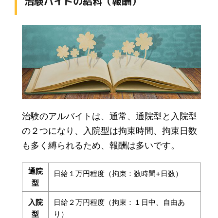
治験バイトの給料（報酬）
治験のアルバイトは、通常、通院型と入院型
の２つになり、入院型は拘束時間、拘束日数
も多く縛られるため、報酬は多いです。
通院
日給１万円程度（拘束：数時間+日数）
型
入院
日給２万円程度（拘束：１日中、自由あ
型
り）