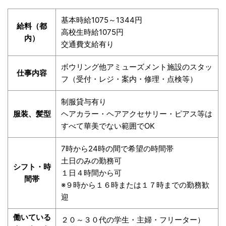
基本時給1075～1344円
給料（都
高校生時給1075円
内）
交通費支給有り
ボウリング他アミューズメント施設のスタッ
仕事内容
フ（受付・レジ・案内・修理・点検等）
制服貸与有り
服装、髪型
ヘアカラー・ヘアアクセサリー・ピアス等は
すべて華美でない範囲でOK
7時から24時の間で希望の時間帯
土日のみの勤務可
シフト・時
１日４時間から可
間帯
※９時から１６時または１７時までの勤務歓
迎
働いている
２０～３０代の学生・主婦・フリーター）