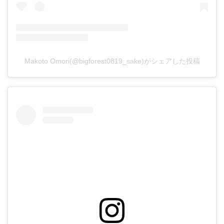
Makoto Omori(@bigforest0819_sake)がシェアした投稿