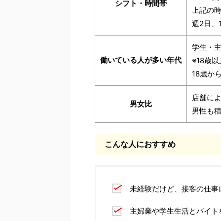
シフト・時間帯
上記の
週2日、
学生・
働いている人が多い年代
※18歳
18歳か
店舗に
男女比
男性も
こんな人におすすめ
未経験だけど、接客の仕事
主婦業や学生生活とバイト