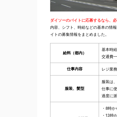
ダイソーのバイトに応募するなら、必
内容、シフト、時給などの基本の情報
イトの募集情報をまとめました。
基本時給
給料（都内）
交通費
仕事内容
レジ業
服装は
服装、髪型
仕事に
過度に
・8時か
・13時