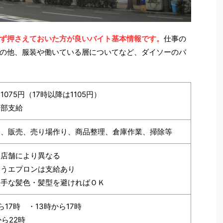
ず押さえておいた方が良いバイト基本情報です。
仕事の
の他、服装や働いている層についてなど、ダイソーのバ
1075円（17時以降は1105円）
一部支給
務、販売、売り場作り、商品整理、倉庫作業、掃除等
、店舗により異なる
使うエプロンは支給あり
派手な髪色・髪型を避ければＯＫ
ら17時 ・13時から17時
から22時