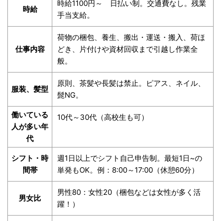
時給1100円～ 日払い制。交通費なし。残業
時給
手当支給。
荷物の梱包、養生、搬出・運送・搬入、荷ほ
仕事内容
どき、片付けや資材回収まで引越し作業全
般。
原則、茶髪や長髪は禁止。ピアス、ネイル、
服装、髪型
髭NG。
働いている
10代～30代（高校生も可）
人が多い年
代
シフト・時
週1日以上でシフト自己申告制。最短1日~の
間帯
単発もOK。例：8:00～17:00（休憩60分）
男性80：女性20（梱包などは女性が多く活
男女比
躍！）